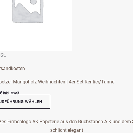
nten
onen
en
St.
ktseite
rsandkosten
hlt
en
setzer Mangoholz Weihnachten | 4er Set Rentier/Tanne
€
inkl. MwSt.
USFÜHRUNG WÄHLEN