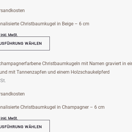
ere
rsandkosten
nten
nalisierte Christbaumkugel in Beige – 6 cm
inkl. MwSt.
onen
USFÜHRUNG WÄHLEN
en
s
kt
ktseite
St.
hlt
ere
en
rsandkosten
nten
nalisierte Christbaumkugel in Champagner – 6 cm
inkl. MwSt.
onen
USFÜHRUNG WÄHLEN
en