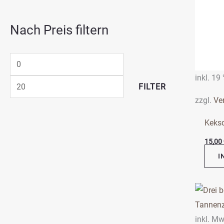
Nach Preis filtern
inkl. 19
FILTER
zzgl.
Ve
Keks
15,00
I
Diese
Produ
weist
inkl. Mw