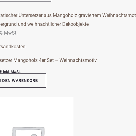
ktseite
 % MwSt.
hlt
en
rsandkosten
setzer Mangoholz 4er Set – Weihnachtsmotiv
€
inkl. MwSt.
N DEN WARENKORB
s
kt
ere