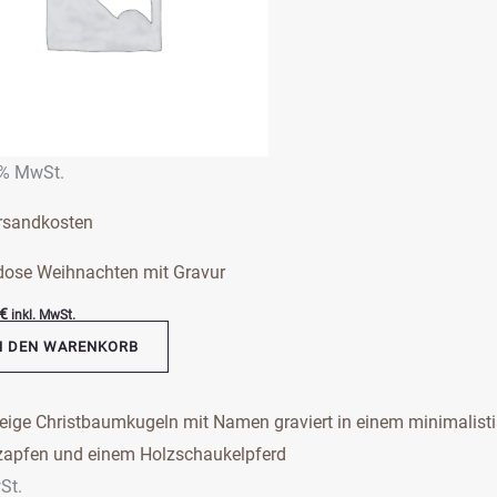
 % MwSt.
rsandkosten
dose Weihnachten mit Gravur
€
inkl. MwSt.
N DEN WARENKORB
s
kt
St.