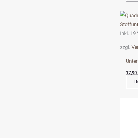
auf
der
Produ
inkl. 19
gewä
werd
zzgl.
Ve
Unter
17,90
I
Diese
Produ
weist
mehr