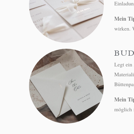
Einladun
Mein Ti
wirken. W
BU
Legt ein 
Material
Büttenpa
Mein Ti
möglich i