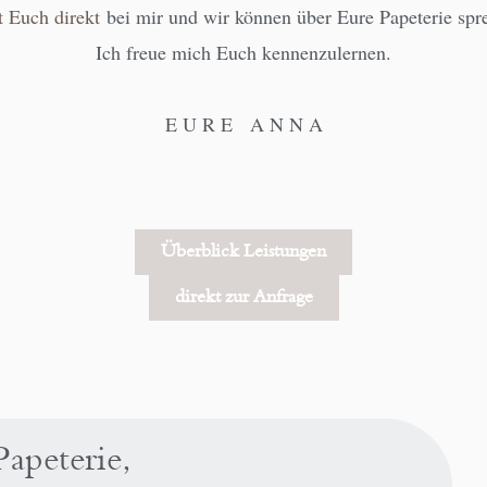
 Euch direkt
bei mir und wir können über Eure Papeterie sp
Ich freue mich Euch kennenzulernen.
E U R E A N N A
Überblick Leistungen
direkt zur Anfrage
apeterie,