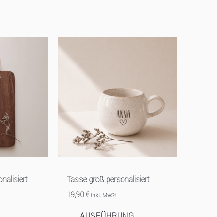
Dieses
Produkt
weist
mehrere
Varianten
auf.
Die
Optionen
können
auf
nalisiert
Tasse groß personalisiert
der
19,90
€
inkl. MwSt.
Produktseite
gewählt
AUSFÜHRUNG