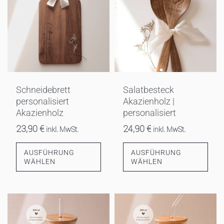
weist
mehrere
Varianten
auf.
Die
Optionen
können
Schneidebrett
Salatbesteck
auf
personalisiert
Akazienholz |
der
Akazienholz
personalisiert
Produktseite
23,90
€
24,90
€
inkl. MwSt.
inkl. MwSt.
gewählt
werden
AUSFÜHRUNG
AUSFÜHRUNG
WÄHLEN
WÄHLEN