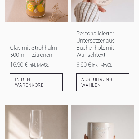
auf.
Die
Optionen
können
Personalisierter
auf
Untersetzer aus
der
Glas mit Strohhalm
Buchenholz mit
Produktseite
500ml – Zitronen
Wunschtext
gewählt
16,90
€
6,90
€
inkl. MwSt.
inkl. MwSt.
werden
IN DEN
AUSFÜHRUNG
WARENKORB
WÄHLEN