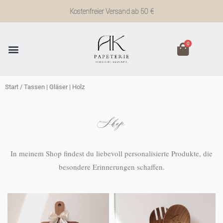
Zum
Kostenfreier Versand ab 50 €
Inhalt
springen
0
Start
/ Tassen | Gläser | Holz
Shop
In meinem Shop findest du liebevoll personalisierte Produkte, die
besondere Erinnerungen schaffen.
Dieses
Produkt