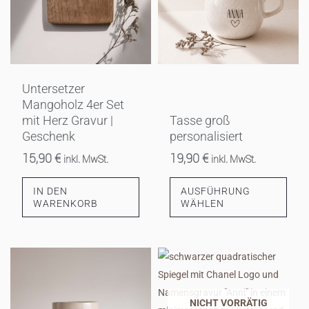
Varianten
auf.
Die
Optionen
können
Untersetzer
auf
Mangoholz 4er Set
der
mit Herz Gravur |
Tasse groß
Produktseite
Geschenk
personalisiert
gewählt
15,90
€
19,90
€
inkl. MwSt.
inkl. MwSt.
werden
IN DEN
AUSFÜHRUNG
WARENKORB
WÄHLEN
Dieses
Produkt
weist
NICHT VORRÄTIG