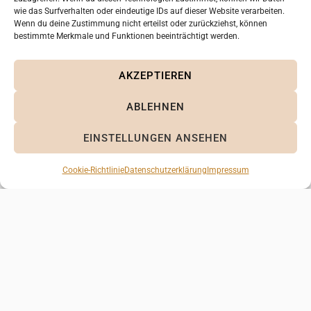
wie das Surfverhalten oder eindeutige IDs auf dieser Website verarbeiten.
Wenn du deine Zustimmung nicht erteilst oder zurückziehst, können
bestimmte Merkmale und Funktionen beeinträchtigt werden.
KONTAKT
AKZEPTIEREN
Albert-Einstein-Straße 31a
Email: kontakt[at]ak-papeterie.de
ABLEHNEN
76646 Bruchsal
EINSTELLUNGEN ANSEHEN
Cookie-Richtlinie
Datenschutzerklärung
Impressum