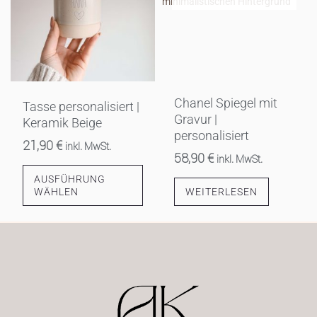
mehrere
Varianten
auf.
Die
Optionen
können
Chanel Spiegel mit
Tasse personalisiert |
auf
Gravur |
Keramik Beige
der
personalisiert
21,90
€
inkl. MwSt.
Produktseite
58,90
€
inkl. MwSt.
gewählt
AUSFÜHRUNG
werden
WÄHLEN
WEITERLESEN