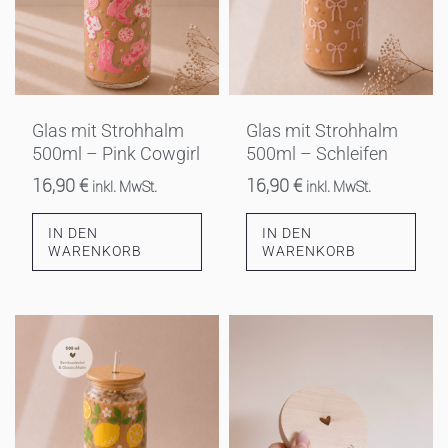
Glas mit Strohhalm
Glas mit Strohhalm
500ml – Pink Cowgirl
500ml – Schleifen
16,90
€
16,90
€
inkl. MwSt.
inkl. MwSt.
IN DEN
IN DEN
WARENKORB
WARENKORB
Dieses
Produkt
weist
mehrere
Varianten