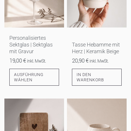
Personalisiertes
Sektglas | Sektglas
Tasse Hebamme mit
mit Gravur
Herz | Keramik Beige
19,00
€
20,90
€
inkl. MwSt.
inkl. MwSt.
AUSFÜHRUNG
IN DEN
WÄHLEN
WARENKORB
Dieses
Produkt
weist
mehrere