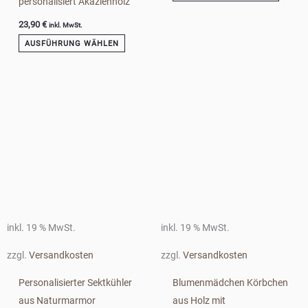
personalisiert Akazienholz
gewählt
werden
23,90
€
inkl. MwSt.
AUSFÜHRUNG WÄHLEN
inkl. 19 % MwSt.
inkl. 19 % MwSt.
zzgl.
Versandkosten
zzgl.
Versandkosten
Personalisierter Sektkühler
Blumenmädchen Körbchen
aus Naturmarmor
aus Holz mit