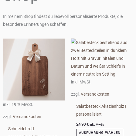
In meinem Shop findest du liebevoll personalisierte Produkte, die
besondere Erinnerungen schaffen.
Dieses
Produkt
weist
mehrere
Varianten
auf.
inkl. MwSt.
Die
zzgl.
Versandkosten
Optionen
inkl. 19 % MwSt.
können
Salatbesteck Akazienholz |
auf
personalisiert
zzgl.
Versandkosten
der
24,90
€
inkl. MwSt.
Schneidebrett
Produktseite
AUSFÜHRUNG WÄHLEN