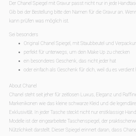
Der Chanel Spiegel mit Gravur passt nicht nur in jede Handta
Gib bei der Bestellung bitte den Namen für die Gravur an. Wen
kann prüfen was möglich ist.
Sei besonders
Original Chanel Spiegel, mit Staubbeutel und Verpacku
perfekt für unterwegs, um dein Make Up zu checken
ein besonderes Geschenk, das nicht jeder hat
oder einfach als Geschenk für dich, weil du es verdient
About Chanel
Chanel steht seit jeher für zeitlosen Luxus, Eleganz und Raff
Markenikonen wie das kleine schwarze Kleid und die legendäre 
Exklusivität. In jeder Tasche steckt nicht nur erstklassige H
Modelle ist der eingearbeitete Taschenspiegel, der praktischerw
Nützlichkeit darstellt. Dieser Spiegel erinnert daran, dass Cha