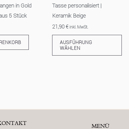
auf
angen in Gold
Tasse personalisiert |
Die
aus 5 Stück
Keramik Beige
Opt
21,90
€
inkl. MwSt.
kön
auf
ARENKORB
AUSFÜHRUNG
der
WÄHLEN
Pro
gew
wer
KONTAKT
MENÜ