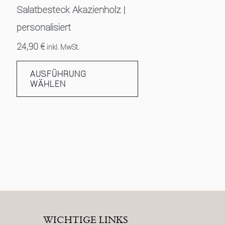
.
auf.
Salatbesteck Akazienholz |
Die
personalisiert
ionen
Optionen
24,90
€
inkl. MwSt.
nen
können
auf
AUSFÜHRUNG
der
WÄHLEN
duktseite
Produktseite
ählt
gewählt
den
werden
WICHTIGE LINKS