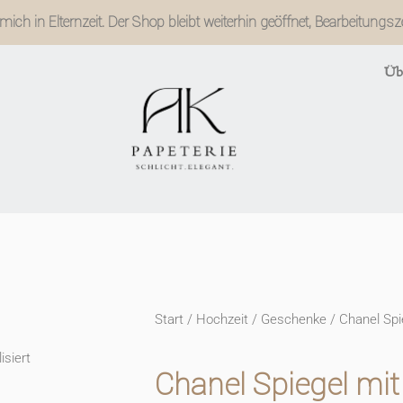
ich in Elternzeit. Der Shop bleibt weiterhin geöffnet, Bearbeitungs
Üb
Start
/
Hochzeit
/
Geschenke
/ Chanel Spie
isiert
Chanel Spiegel mit