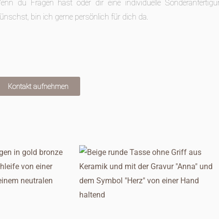
enn du Fragen hast oder dir eine individuelle Sonderanfertigu
ünschst, bin ich gerne persönlich für dich da.
Kontakt aufnehmen
Die
Pro
wei
meh
Var