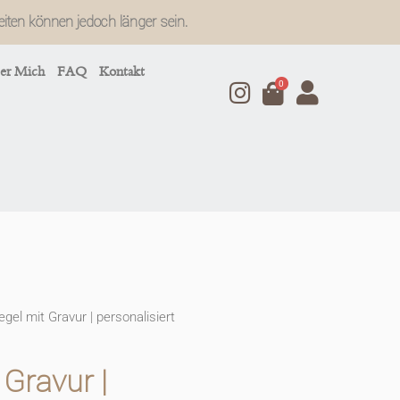
zeiten können jedoch länger sein.
er Mich
FAQ
Kontakt
0
gel mit Gravur | personalisiert
 Gravur |