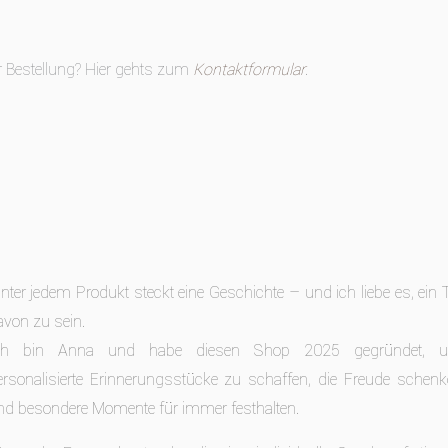
er Bestellung? Hier gehts zum
Kontaktformular
.
inter jedem Produkt steckt eine Geschichte – und ich liebe es, ein T
avon zu sein.
ch bin Anna und habe diesen Shop 2025 gegründet, 
ersonalisierte Erinnerungsstücke zu schaffen, die Freude schen
nd besondere Momente für immer festhalten.