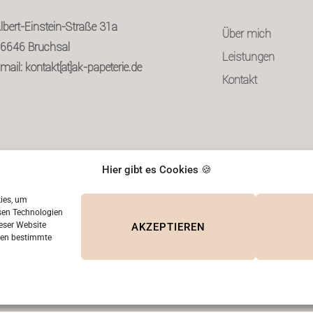
lbert-Einstein-Straße 31a
Über mich
6646 Bruchsal
Leistungen
mail: kontakt[at]ak-papeterie.de
Kontakt
Hier gibt es Cookies 🍪
kies, um
sen Technologien
eser Website
AKZEPTIEREN
nnen bestimmte