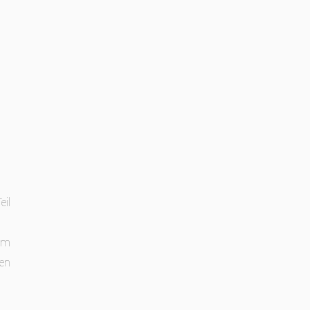
eil
um
ken