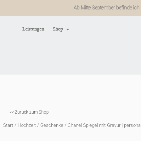
Zum
Ab Mitte September befinde ich m
Inhalt
springen
Leistungen
Shop
<< Zurück zum Shop
Start
/
Hochzeit
/
Geschenke
/ Chanel Spiegel mit Gravur | personal