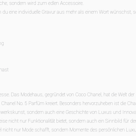
sche, sondern wird zum edlen Accessoire.
n du eine individuelle Gravur aus mehr als einem Wort wünschst, s
ng
 hast
inesse. Das Modehaus, gegründet von Coco Chanel, hat die Welt der 
Chanel No. 5 Parfüm kreiert. Besonders hervorzuheben ist die Chan
andwerkskunst, sondern auch eine Geschichte von Luxus und Innovat
eise nicht nur Funktionalität bietet, sondern auch ein Sinnbild für 
nel nicht nur Mode schafft, sondern Momente des persönlichen Luxus 