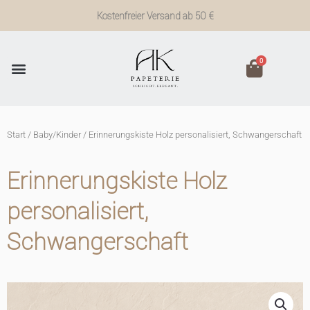
Zum
Kostenfreier Versand ab 50 €
Inhalt
springen
0
Start
/
Baby/Kinder
/ Erinnerungskiste Holz personalisiert, Schwangerschaft
Erinnerungskiste Holz
personalisiert,
Schwangerschaft