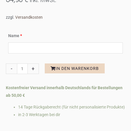
inkl. MwSt.
zzgl.
Versandkosten
Erinnerungskiste
Name
*
Holz
personalisiert,
Schwangerschaft
Menge
-
+
IN DEN WARENKORB
Kostenfreier Versand innerhalb Deutschlands für Bestellungen
ab 50,00 €
14 Tage Rückgaberecht (für nicht personalisierte Produkte)
in 2-3 Werktagen bei dir