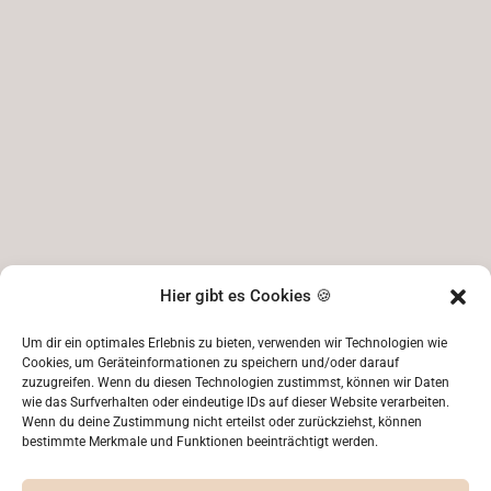
Hier gibt es Cookies 🍪
Um dir ein optimales Erlebnis zu bieten, verwenden wir Technologien wie
Cookies, um Geräteinformationen zu speichern und/oder darauf
KONTAKT
zuzugreifen. Wenn du diesen Technologien zustimmst, können wir Daten
wie das Surfverhalten oder eindeutige IDs auf dieser Website verarbeiten.
Wenn du deine Zustimmung nicht erteilst oder zurückziehst, können
bestimmte Merkmale und Funktionen beeinträchtigt werden.
Albert-Einstein-Straße 31a
Email: kontakt[at]ak-papeterie.de
76646 Bruchsal