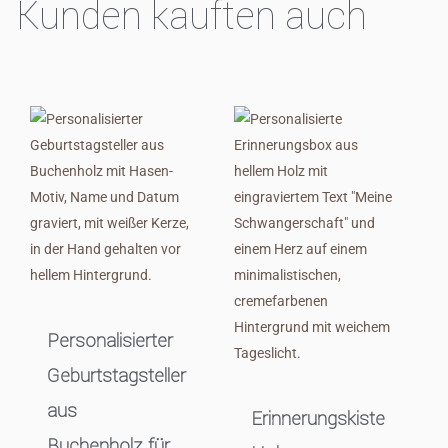
Kunden kauften auch
Dieses
Produkt
weist
mehrere
Varianten
auf.
Die
Optionen
können
Personalisierter
auf
Geburtstagsteller
der
Produktseite
aus
Erinnerungskiste
gewählt
Buchenholz für