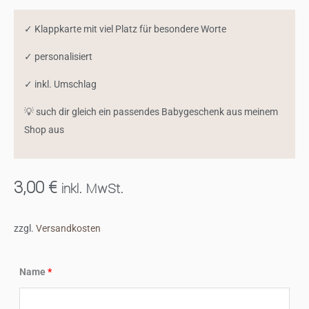
✓ Klappkarte mit viel Platz für besondere Worte
✓ personalisiert
✓ inkl. Umschlag
💡 such dir gleich ein passendes Babygeschenk aus meinem
Shop aus
3,00
€
inkl. MwSt.
zzgl.
Versandkosten
personalisierte
Name
*
Glückwunschkarte
"Hallo