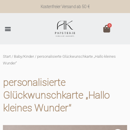
Zum
Kostenfreier Versand ab 50 €
Inhalt
springen
0
Start
/
Baby/Kinder
/ personalisierte Glückwunschkarte „Hallo kleines
Wunder“
personalisierte
Glückwunschkarte „Hallo
kleines Wunder“