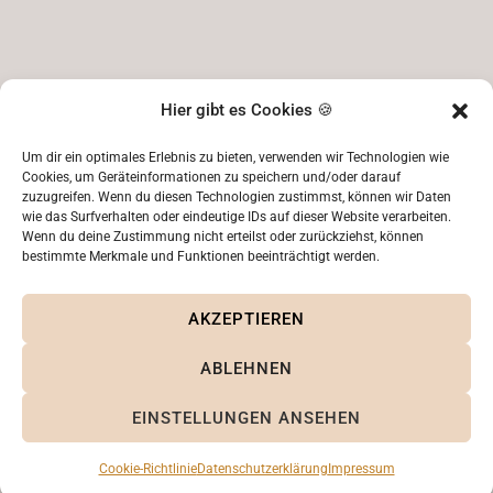
Hier gibt es Cookies 🍪
Um dir ein optimales Erlebnis zu bieten, verwenden wir Technologien wie
Cookies, um Geräteinformationen zu speichern und/oder darauf
zuzugreifen. Wenn du diesen Technologien zustimmst, können wir Daten
wie das Surfverhalten oder eindeutige IDs auf dieser Website verarbeiten.
Wenn du deine Zustimmung nicht erteilst oder zurückziehst, können
bestimmte Merkmale und Funktionen beeinträchtigt werden.
AKZEPTIEREN
KONTAKT
ABLEHNEN
EINSTELLUNGEN ANSEHEN
Albert-Einstein-Straße 31a
Email: kontakt[at]ak-papeterie.de
76646 Bruchsal
Cookie-Richtlinie
Datenschutzerklärung
Impressum