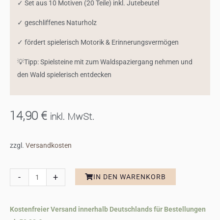
✓ Set aus 10 Motiven (20 Teile) inkl. Jutebeutel
✓ geschliffenes Naturholz
✓ fördert spielerisch Motorik & Erinnerungsvermögen
💡Tipp: Spielsteine mit zum Waldspaziergang nehmen und
den Wald spielerisch entdecken
14,90
€
inkl. MwSt.
zzgl.
Versandkosten
Kindermemory
-
+
IN DEN WARENKORB
aus
Holz
Kostenfreier Versand innerhalb Deutschlands für Bestellungen
mit