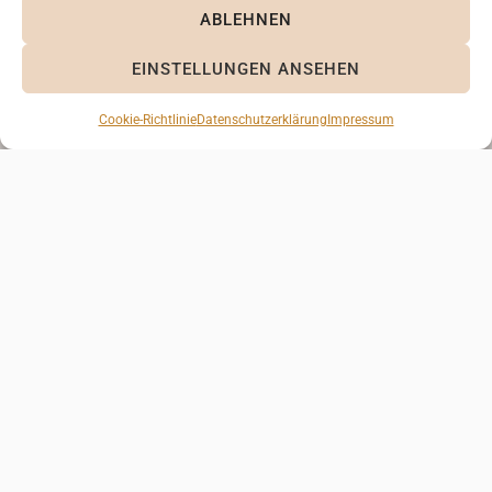
ABLEHNEN
EINSTELLUNGEN ANSEHEN
Cookie-Richtlinie
Datenschutzerklärung
Impressum
KONTAKT
Albert-Einstein-Straße 31a
Email: kontakt[at]ak-papeterie.de
76646 Bruchsal