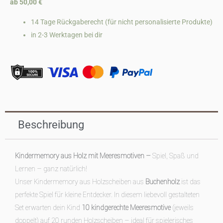
ab 50,00 €
Meeresmotiven
Menge
14 Tage Rückgaberecht (für nicht personalisierte Produkte)
in 2-3 Werktagen bei dir
Beschreibung
Kindermemory aus Holz mit Meeresmotiven –
Spiel, Spaß und
Lernen – ganz natürlich!
Unser Kindermemory aus Holzscheiben aus
Buchenholz
ist das
perfekte Spiel für kleine Entdecker. In diesem liebevoll gestalteten
Set erwarten dein Kind
10 kindgerechte Meeresmotive
(jeweils
doppelt) auf 20 runden Holzscheiben – ideal für spielerisches