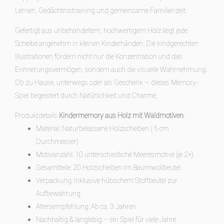
Lernen, Gedächtnistraining und gemeinsame Familienzeit.
Gefertigt aus unbehandeltem, hochwertigem Holz liegt jede
Scheibe angenehm in kleinen Kinderhänden. Die kindgerechten
Illustrationen fördern nicht nur die Konzentration und das
Erinnerungsvermögen, sondern auch die visuelle Wahrnehmung.
Ob zu Hause, unterwegs oder als Geschenk – dieses Memory-
Spiel begeistert durch Natürlichkeit und Charme.
Produktdetails
Kindermemory aus Holz mit Waldmotiven
:
Material: Naturbelassene Holzscheiben ( 5 cm
Durchmesser)
Motivanzahl: 10 unterschiedliche Meeresmotive (je 2×)
Gesamtteile: 20 Holzscheiben im Baumwollbeutel
Verpackung: Inklusive hübschem Stoffbeutel zur
Aufbewahrung
Altersempfehlung: Ab ca. 3 Jahren
Nachhaltig & langlebig – ein Spiel für viele Jahre