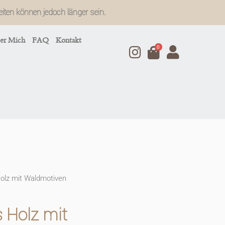
zeiten können jedoch länger sein.
er Mich
FAQ
Kontakt
0
olz mit Waldmotiven
 Holz mit