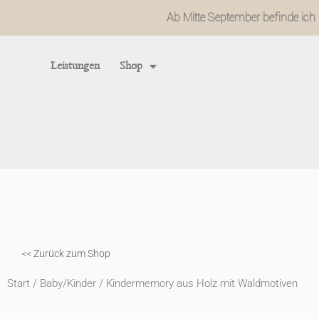
Zum
Ab Mitte September befinde ich m
Inhalt
springen
Leistungen
Shop
<< Zurück zum Shop
Start
/
Baby/Kinder
/ Kindermemory aus Holz mit Waldmotiven