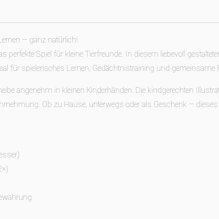
Lernen – ganz natürlich!
as perfekte Spiel für kleine Tierfreunde. In diesem liebevoll gestalte
eal für spielerisches Lernen, Gedächtnistraining und gemeinsame F
eibe angenehm in kleinen Kinderhänden. Die kindgerechten Illustrat
hrnehmung. Ob zu Hause, unterwegs oder als Geschenk – dieses 
esser)
2×)
bewahrung