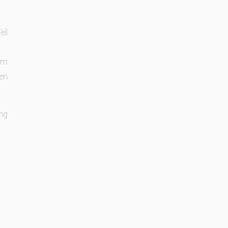
eil
um
ken
ng