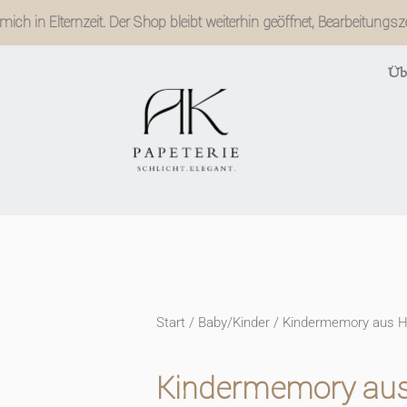
ich in Elternzeit. Der Shop bleibt weiterhin geöffnet, Bearbeitungs
Üb
Start
/
Baby/Kinder
/ Kindermemory aus H
Kindermemory aus