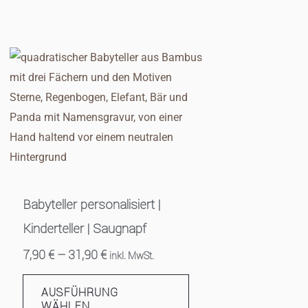
Dieses
Produkt
weist
mehrere
Varianten
auf.
Die
Optionen
Babyteller personalisiert |
können
Kinderteller | Saugnapf
auf
7,90
€
–
31,90
€
inkl. MwSt.
der
Produktseite
AUSFÜHRUNG
gewählt
WÄHLEN