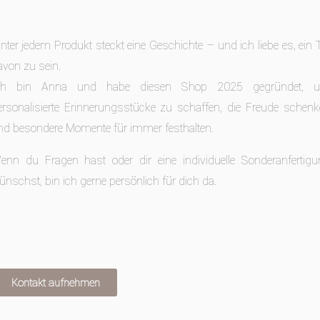
inter jedem Produkt steckt eine Geschichte – und ich liebe es, ein T
avon zu sein.
ch bin Anna und habe diesen Shop 2025 gegründet, 
ersonalisierte Erinnerungsstücke zu schaffen, die Freude schen
nd besondere Momente für immer festhalten.
enn du Fragen hast oder dir eine individuelle Sonderanfertigu
ünschst, bin ich gerne persönlich für dich da.
Kontakt aufnehmen