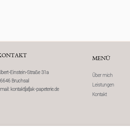
KONTAKT
MENÜ
lbert-Einstein-Straße 31a
Über mich
6646 Bruchsal
Leistungen
mail: kontakt[at]ak-papeterie.de
Kontakt