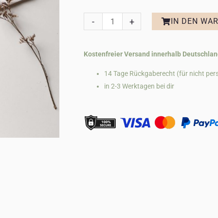
Kindermemory
-
+
IN DEN WA
aus
Holz
Kostenfreier Versand innerhalb Deutschlan
mit
14 Tage Rückgaberecht (für nicht pers
Waldmotiven
in 2-3 Werktagen bei dir
Menge