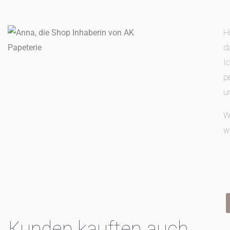
H
d
I
p
u
W
w
Kunden kauften auch