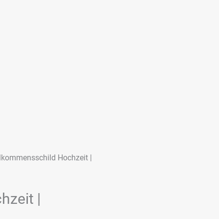
lkommensschild Hochzeit |
zeit |