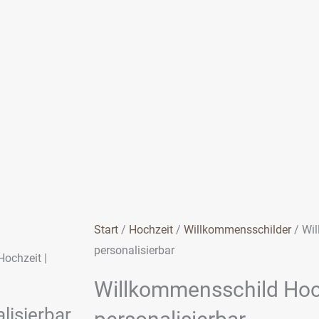
Start
/
Hochzeit
/
Willkommensschilder
/ Wil
personalisierbar
ochzeit |
Willkommensschild Hoch
lisierbar