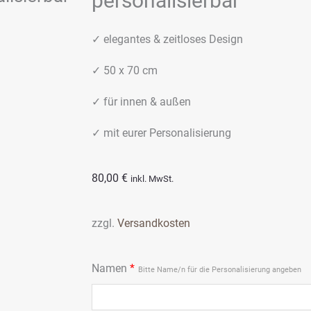
personalisierbar
✓ elegantes & zeitloses Design
✓ 50 x 70 cm
✓ für innen & außen
✓ mit eurer Personalisierung
80,00
€
inkl. MwSt.
zzgl.
Versandkosten
Willkommensschild
Namen
*
Bitte Name/n für die Personalisierung angeben
Hochzeit
|