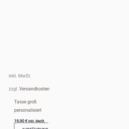
Dieses
Produkt
weist
mehrere
Varianten
auf.
Die
Optionen
inkl. MwSt.
können
zzgl.
Versandkosten
auf
der
Tasse groß
Produktseite
personalisiert
gewählt
19,90
€
inkl. MwSt.
werden