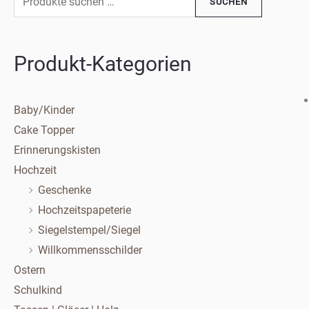
SUCHEN
nach:
Preis
Preis
Produkt-Kategorien
Baby/Kinder
Cake Topper
Erinnerungskisten
Hochzeit
Geschenke
Hochzeitspapeterie
Siegelstempel/Siegel
Willkommensschilder
Ostern
Schulkind