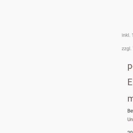
inkl.
zzgl.
p
E
m
Be
Un
20