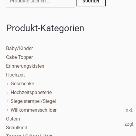
SUCHEN
nach:
Preis
Preis
Produkt-Kategorien
Baby/Kinder
Cake Topper
Erinnerungskisten
Hochzeit
Geschenke
Hochzeitspapeterie
Siegelstempel/Siegel
Willkommensschilder
inkl.
Ostern
zzgl.
Schulkind