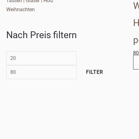
Tassen | Gläser | Holz
W
Weihnachten
H
Nach Preis filtern
p
80
FILTER