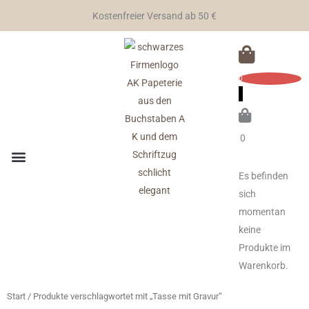
Zum
Kostenfreier Versand ab 50 €
Inhalt
springen
0
0
Zwischensum
Es befinden
sich
momentan
keine
Produkte im
Warenkorb.
Start
/ Produkte verschlagwortet mit „Tasse mit Gravur“