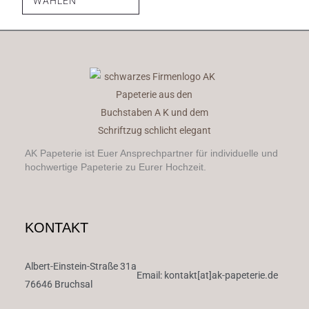
WÄHLEN
der
Produktseite
gewählt
werden
AK Papeterie ist Euer Ansprechpartner für individuelle und
hochwertige Papeterie zu Eurer Hochzeit.
KONTAKT
Albert-Einstein-Straße 31a
Email: kontakt[at]ak-papeterie.de
76646 Bruchsal