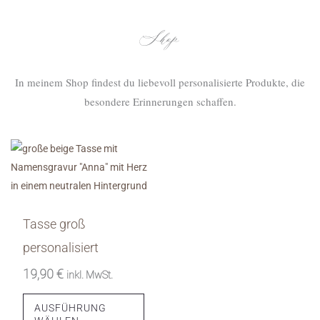
Shop
In meinem Shop findest du liebevoll personalisierte Produkte, die
besondere Erinnerungen schaffen.
Dieses
Produkt
weist
mehrere
Varianten
Tasse groß
auf.
personalisiert
Die
19,90
€
inkl. MwSt.
Optionen
können
AUSFÜHRUNG
auf