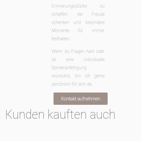
Erinnerungsstücke zu
schaffen, die Freude
schenken
und besondere
Momente für immer
festhalten.
Wenn du Fragen hast oder
dir eine individuelle
Sonderanfertigung
wünschst, bin ich gerne
persönlich für dich da.
Kontakt aufnehmen
Kunden kauften auch