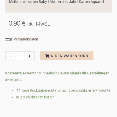
Meilensteinkarten Baby I Mein erstes Jahr | Karten Aquarell
10,90
€
inkl. MwSt.
zzgl.
Versandkosten
Meilensteinkarten
-
+
IN DEN WARENKORB
Baby
I
Kostenfreier Versand innerhalb Deutschlands für Bestellungen
Mein
ab 50,00 €
erstes
Jahr
14 Tage Rückgaberecht (für nicht personalisierte Produkte)
Menge
in 2-3 Werktagen bei dir