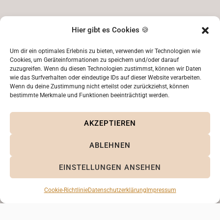
Hier gibt es Cookies 🍪
Um dir ein optimales Erlebnis zu bieten, verwenden wir Technologien wie
Cookies, um Geräteinformationen zu speichern und/oder darauf
zuzugreifen. Wenn du diesen Technologien zustimmst, können wir Daten
wie das Surfverhalten oder eindeutige IDs auf dieser Website verarbeiten.
Wenn du deine Zustimmung nicht erteilst oder zurückziehst, können
bestimmte Merkmale und Funktionen beeinträchtigt werden.
AKZEPTIEREN
ABLEHNEN
EINSTELLUNGEN ANSEHEN
KONTAKT
Cookie-Richtlinie
Datenschutzerklärung
Impressum
Albert-Einstein-Straße 31a
Email: kontakt[at]ak-papeterie.de
76646 Bruchsal