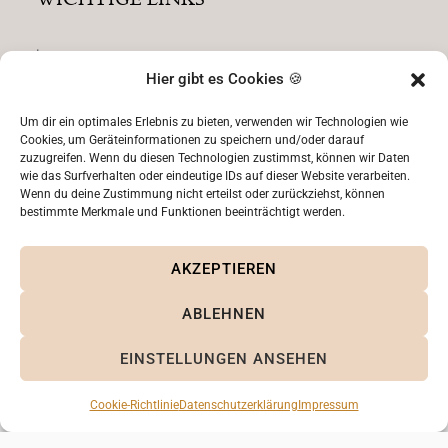
WICHTIGE LINKS
Impressum
Hier gibt es Cookies 🍪
Datenschutz
AGB
Um dir ein optimales Erlebnis zu bieten, verwenden wir Technologien wie
Cookies, um Geräteinformationen zu speichern und/oder darauf
Zahlungsmethoden
zuzugreifen. Wenn du diesen Technologien zustimmst, können wir Daten
Versand
wie das Surfverhalten oder eindeutige IDs auf dieser Website verarbeiten.
Wenn du deine Zustimmung nicht erteilst oder zurückziehst, können
Rücksendungen
bestimmte Merkmale und Funktionen beeinträchtigt werden.
AKZEPTIEREN
ABLEHNEN
EINSTELLUNGEN ANSEHEN
© 2026, AK Papeterie
Cookie-Richtlinie
Datenschutzerklärung
Impressum